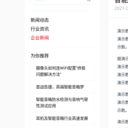
2021-0
新闻动态
行业资讯
演示
企业新闻
演示
示数
为你推荐
据演
演示
摄像头如何连WiFi配置“终极
问题解决方法”
演示
演示
首战告捷，高端智能音箱梦
演示
智能音箱防水检测与音响气密
演示
性测试应用
示数
耳机及智能音箱行业高速发展
演示