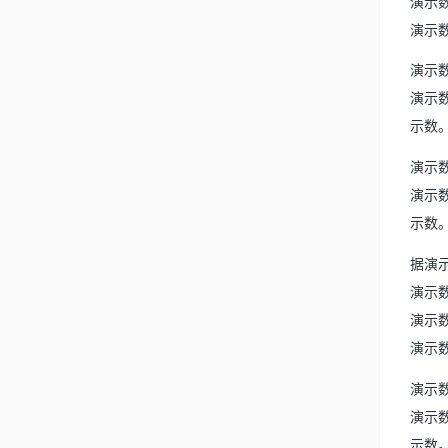
演示
演示
演示
演示
示数
演示
演示
示数
据演
演示
演示
演示
演示
演示
示数