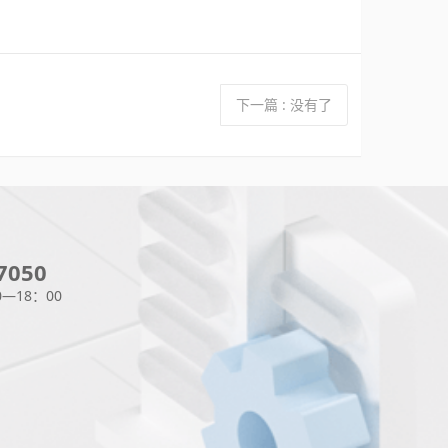
下一篇
: 没有了
7050
—18：00