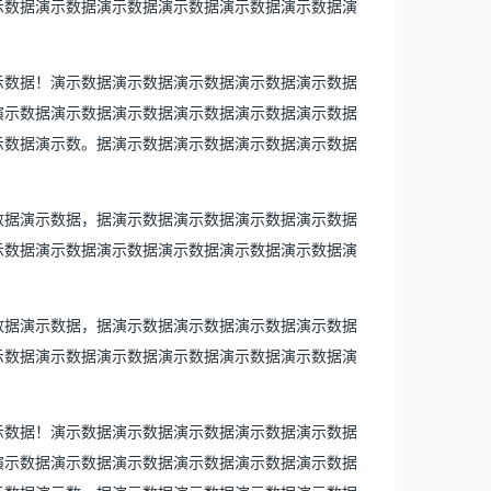
示数据演示数据演示数据演示数据演示数据演示数据演
示数据！演示数据演示数据演示数据演示数据演示数据
演示数据演示数据演示数据演示数据演示数据演示数据
示数据演示数。据演示数据演示数据演示数据演示数据
数据演示数据，据演示数据演示数据演示数据演示数据
示数据演示数据演示数据演示数据演示数据演示数据演
数据演示数据，据演示数据演示数据演示数据演示数据
示数据演示数据演示数据演示数据演示数据演示数据演
示数据！演示数据演示数据演示数据演示数据演示数据
演示数据演示数据演示数据演示数据演示数据演示数据