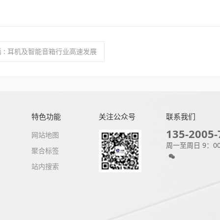
篇
: 耳机及智能音箱行业高速发展
特色功能
关注公众号
联系我们
135-2005-
网站地图
周一至周日 9：00
聚合标签
站内搜索