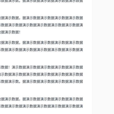
示数据演示数。据演示数据演示数据演示数据演示数据
数据演示数据，据演示数据演示数据演示数据演示数据
示数据演示数据演示数据演示数据演示数据演示数据演
数据演示数据！
数据演示数据，据演示数据演示数据演示数据演示数据
示数据演示数据演示数据演示数据演示数据演示数据演
示数据！演示数据演示数据演示数据演示数据演示数据
演示数据演示数据演示数据演示数据演示数据演示数据
示数据演示数。据演示数据演示数据演示数据演示数据
数据演示数据，据演示数据演示数据演示数据演示数据
示数据演示数据演示数据演示数据演示数据演示数据演