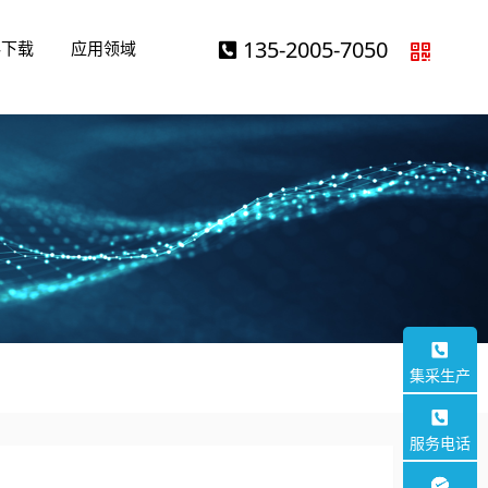
操作台
军工航天
135-2005-7050
料下载
应用领域
集采生产
服务电话