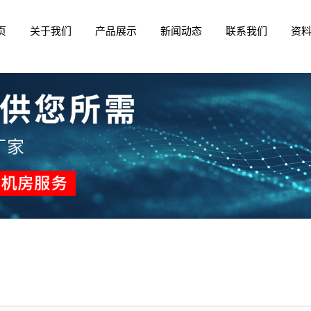
介
柜
讯
房
在线反馈
PDU电源
企业新闻
人工智能
联系我们
KVM切换器
政府采购
页
关于我们
产品展示
新闻动态
联系我们
资
线
业
按需定制
数据中心