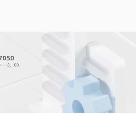
7050
—18：00