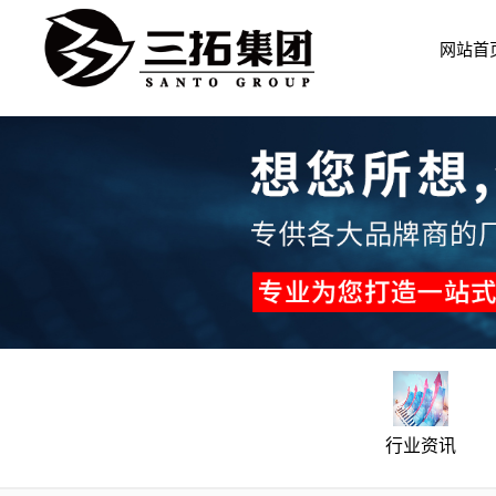
公司简
机房机
行业资
通信机
网站首
综合布
能源产
行业资讯